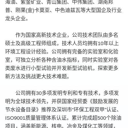
海油、紫金矿业、青山集团、中伟集团、湖南邦
普、刚果(金)卡莫亚、中色迪兹瓦等大型国企及行业
龙头企业。
作为国家高新技术企业，公司技术团队由多名
硕士及高级工程师组成，技术人员均拥有10年以上
环境工程设计经验。公司拥有完备的实验室和化验
室，可独立分析各种含油水指标，同时实验室对各
类废水进行小型试验并开发新型试验机，探索更多
0
0
0
新方法及挑战更大技术难题。
1
1
1
公司拥有30多项发明专利和专有技术，多项发
0
0
0
2
2
0
2
明为全球技术领先，并获国家经贸委《鼓励发展的
节水设备目录》推荐及深圳市“环保工程双甲”认证、
1
1
1
3
3
1
3
ISO9001质量管理体系认证。累计完成超500个除油
2
2
2
项目，涵盖新能源、核电、冶金及煤化工等领域，