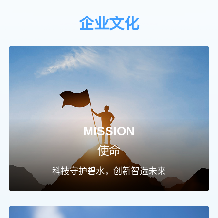
6
3
8
3
3
7
5
5
3
6
5
企业文化
7
4
9
4
4
8
6
6
4
7
6
8
5
0
5
5
9
7
7
5
8
7
9
6
1
6
6
0
8
8
6
9
8
0
7
2
7
7
1
9
9
7
0
9
1
8
3
8
8
2
8
1
2
9
4
9
9
MISSION
3
9
2
使命
3
5
4
3
4
6
科技守护碧水，创新智造未来
5
4
5
7
6
5