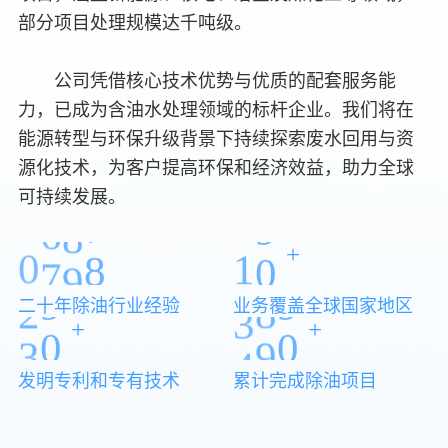
4
4
2
4
部分项目处理规模达千吨级。
3
3
3
5
5
3
5
4
4
4
6
6
4
6
公司凭借核心技术优势与优质的配套服务能
5
0
5
5
力，已成为含油水处理领域的标杆企业。我们将在
7
7
5
7
能源转型与环保升级背景下持续探索废水回用与资
6
1
6
6
0
8
8
6
8
源化技术，为客户提高环保和经济效益，助力全球
0
7
2
7
7
可持续发展。
1
9
9
7
0
9
1
8
3
8
8
2
0
0
8
1
0
+
2
9
4
9
9
3
1
1
9
2
1
二十年除油行业经验
业务覆盖全球国家地区
3
0
5
0
0
+
+
4
2
2
0
3
2
4
1
6
1
1
5
3
3
1
4
3
发明专利和专有技术
累计完成除油项目
5
2
7
2
2
6
4
4
2
5
4