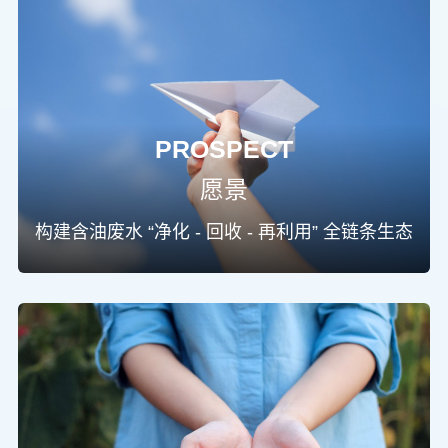
6
8
7
6
7
9
8
7
8
9
8
9
9
PROSPECT
愿景
构建含油废水 “净化 - 回收 - 再利用” 全链条生态