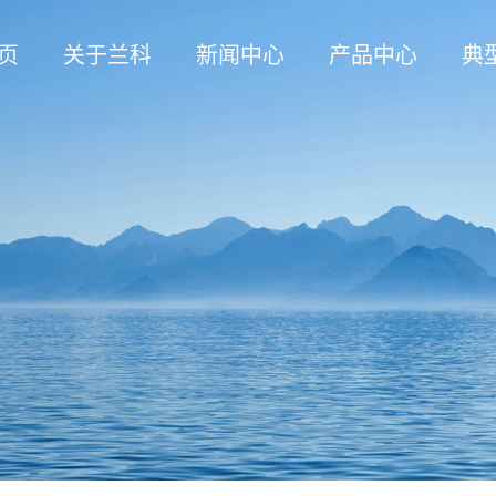
页
关于兰科
新闻中心
产品中心
典
企业概况
公司新闻
GOS高精度油水分离器
石油
企业文化
行业动态
GAGS双聚结式油水分离
煤化
资质荣誉
KGOL快速过滤器
核
GGS复合式油水分离器
萃取
GGLD单级碳基改性材料油水
其
GGLS双级碳基改性材料油水
GGI间歇过流式油水分离