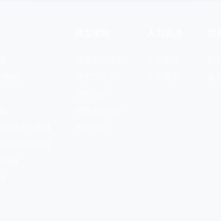
典型案例
人力资源
联
器
石油化工行业
人才招聘
联
分离器
煤化工行业
人才理念
留
核电行业
器
萃取冶金行业
材料油水分离器
其它行业
材料油水分离器
分离器
器