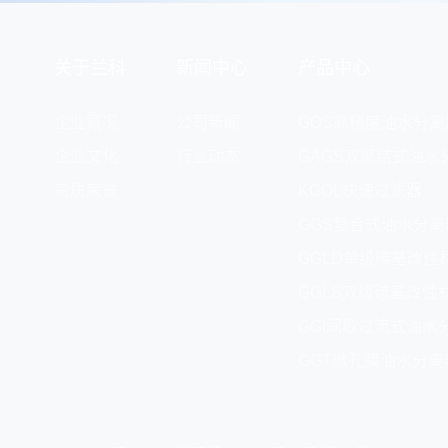
关于兰科
新闻中心
产品中心
企业概况
公司新闻
GOS高精度油水分离
企业文化
行业动态
GAGS双聚结式油水
资质荣誉
KGOL快速过滤器
GGS复合式油水分离
GGLD单级碳基改性
GGLS双级碳基改性
GGI间歇过流式油水
GGT微孔膜油水分离