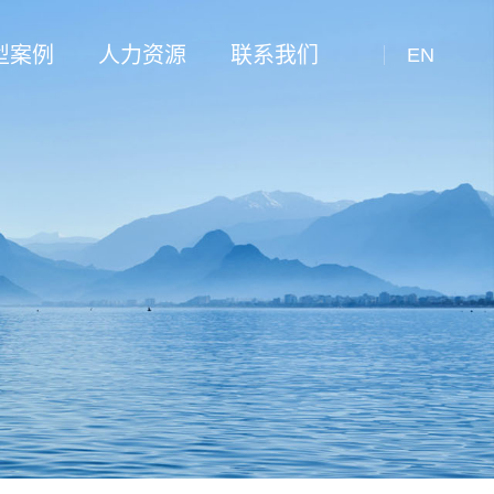
型案例
人力资源
联系我们
EN
化工行业
人才招聘
联系方式
器
工行业
人才理念
留言反馈
电行业
冶金行业
分离器
它行业
分离器
器