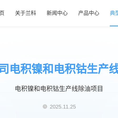
页
关于兰科
新闻中心
产品中心
典
企业概况
公司新闻
GOS高精度油水分离器
石油
企业文化
行业动态
GAGS双聚结式油水分离
煤化
资质荣誉
KGOL快速过滤器
核
司电积镍和电积钴生产
GGS复合式油水分离器
萃取
GGLD单级碳基改性材料油水
其
电积镍和电积钴生产线除油项目
GGLS双级碳基改性材料油水
2025.11.25
GGI间歇过流式油水分离