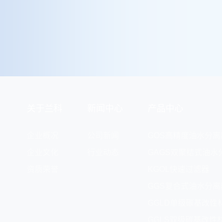
关于兰科
新闻中心
产品中心
企业概况
公司新闻
GOS高精度油水分离
企业文化
行业动态
GAGS双聚结式油水
资质荣誉
KGOL快速过滤器
GGS复合式油水分离
GGLD单级碳基改性
GGLS双级碳基改性