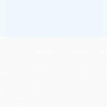
典型案例
人力资源
联
器
石油化工行业
人才招聘
联
分离器
煤化工行业
人才理念
留
核电行业
器
萃取冶金行业
材料油水分离器
其它行业
材料油水分离器