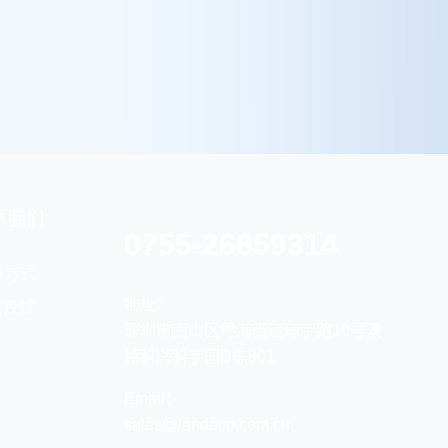
系我们
0755-26859314
系方式
地址：
言反馈
深圳市南山区粤海街道琼宇路10号澳
特科兴科学园D栋801
Email：
sales@landeco.com.cn