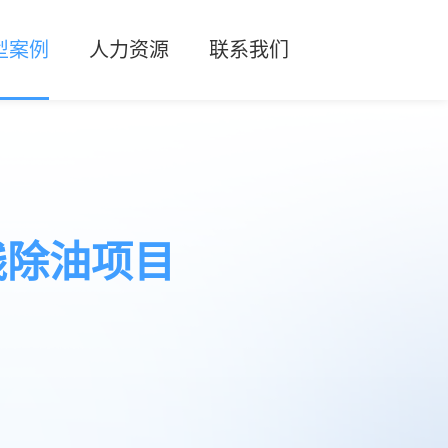
型案例
人力资源
联系我们
EN
化工行业
人才招聘
联系方式
器
工行业
人才理念
留言反馈
电行业
线除油项目
冶金行业
分离器
它行业
分离器
器