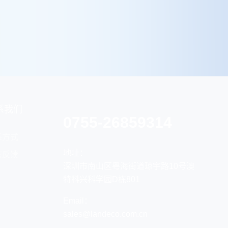
系我们
0755-26859314
系方式
地址：
言反馈
深圳市南山区粤海街道琼宇路10号澳
特科兴科学园D栋801
Email：
sales@landeco.com.cn