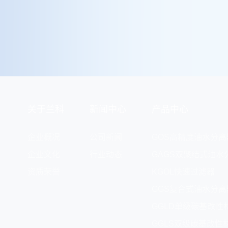
关于兰科
新闻中心
产品中心
企业概况
公司新闻
GOS高精度油水分离
企业文化
行业动态
GAGS双聚结式油水
资质荣誉
KGOL快速过滤器
GGS复合式油水分离
GGLD单级碳基改性
GGLS双级碳基改性