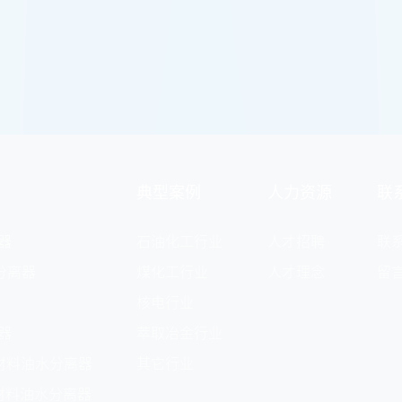
典型案例
人力资源
联
器
石油化工行业
人才招聘
联
分离器
煤化工行业
人才理念
留
核电行业
器
萃取冶金行业
材料油水分离器
其它行业
材料油水分离器