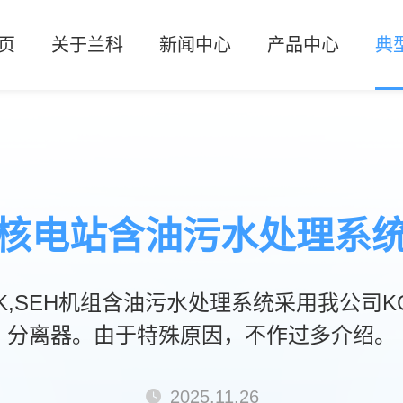
页
关于兰科
新闻中心
产品中心
典
企业概况
公司新闻
GOS高精度油水分离器
石油
企业文化
行业动态
GAGS双聚结式油水分离
煤化
资质荣誉
KGOL快速过滤器
核
核电站含油污水处理系
GGS复合式油水分离器
萃取
GGLD单级碳基改性材料油水
其
,SEH机组含油污水处理系统采用我公司K
分离器。由于特殊原因，不作过多介绍。
GGLS双级碳基改性材料油水
GGI间歇过流式油水分离
2025.11.26