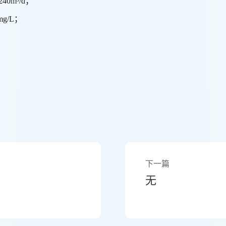
40
m³
/d；
mg/L；
下一篇
无