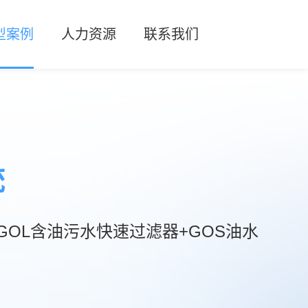
型案例
人力资源
联系我们
EN
化工行业
人才招聘
联系方式
器
工行业
人才理念
留言反馈
电行业
统
冶金行业
分离器
它行业
GOL含油污水快速过滤器+GOS油水
分离器
器